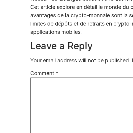
Cet article explore en détail le monde du
avantages de la crypto-monnaie sont la séc
limites de dépôts et de retraits en crypto
applications mobiles.
Leave a Reply
Your email address will not be published.
Comment
*