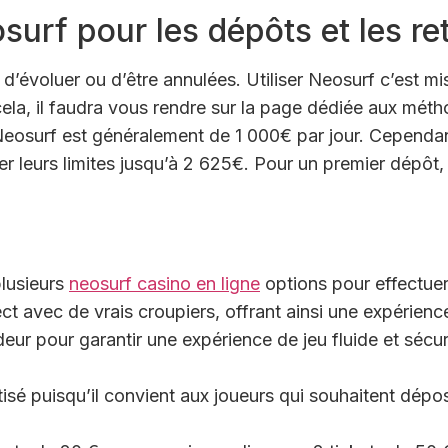
surf pour les dépôts et les ret
 d’évoluer ou d’être annulées. Utiliser Neosurf c’est mis
cela, il faudra vous rendre sur la page dédiée aux mét
Neosurf est généralement de 1 000€ par jour. Cependan
r leurs limites jusqu’à 2 625€. Pour un premier dépôt,
plusieurs
neosurf casino en ligne
options pour effectuer
ct avec de vrais croupiers, offrant ainsi une expérien
eur pour garantir une expérience de jeu fluide et sécu
é puisqu’il convient aux joueurs qui souhaitent dépos