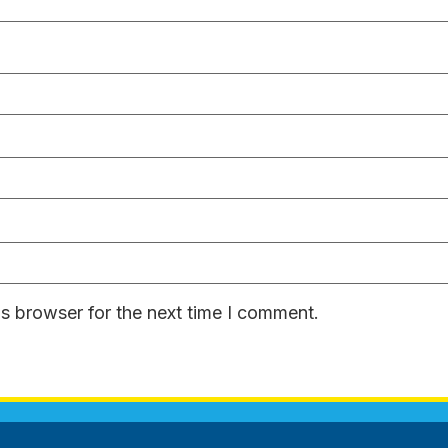
s browser for the next time I comment.