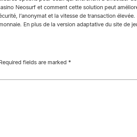
 casino Neosurf et comment cette solution peut amélior
urité, l’anonymat et la vitesse de transaction élevée.
-monnaie. En plus de la version adaptative du site de je
Required fields are marked
*