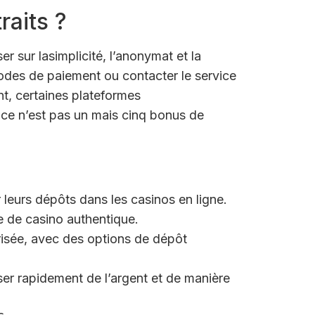
raits ?
er sur lasimplicité, l’anonymat et la
hodes de paiement ou contacter le service
t, certaines plateformes
 ce n’est pas un mais cinq bonus de
 leurs dépôts dans les casinos en ligne.
ce de casino authentique.
risée, avec des options de dépôt
er rapidement de l’argent et de manière