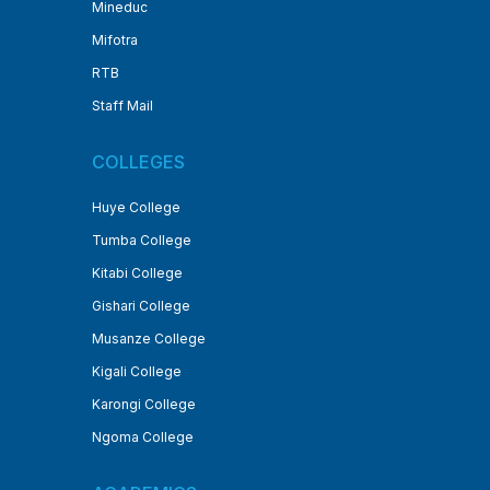
Mineduc
Mifotra
RTB
Staff Mail
COLLEGES
Huye College
Tumba College
Kitabi College
Gishari College
Musanze College
Kigali College
Karongi College
Ngoma College