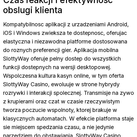
obslugi klienta
Kompatybilnosc aplikacji z urzadzeniami Android,
iOS i Windows zwieksza te dostepnosc, oferujac
elastyczna i niezawodna platforme dostosowana
do roznych preferencji gier. Aplikacja mobilna
SlottyWay oferuje pelny dostep do wszystkich
funkcji dostepnych na wersji desktopowej.
Wspolczesna kultura kasyn online, w tym oferta
SlottyWay Casino, ewoluuje w strone hybrydy
rozrywki i interakcji spolecznej. Transmisje na zywo
z krupierami oraz czat w czasie rzeczywistym
tworza poczucie wspolnoty, ktorej brakuje w
klasycznych automatach. W efekcie platforma staje
sie miejscem spedzania czasu, a nie jedynie
narzedziem do obstawiania. SlottyWay Casino