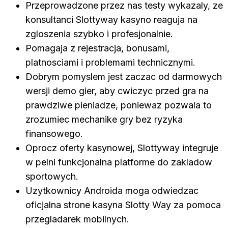
Przeprowadzone przez nas testy wykazaly, ze
konsultanci Slottyway kasyno reaguja na
zgloszenia szybko i profesjonalnie.
Pomagaja z rejestracja, bonusami,
platnosciami i problemami technicznymi.
Dobrym pomyslem jest zaczac od darmowych
wersji demo gier, aby cwiczyc przed gra na
prawdziwe pieniadze, poniewaz pozwala to
zrozumiec mechanike gry bez ryzyka
finansowego.
Oprocz oferty kasynowej, Slottyway integruje
w pelni funkcjonalna platforme do zakladow
sportowych.
Uzytkownicy Androida moga odwiedzac
oficjalna strone kasyna Slotty Way za pomoca
przegladarek mobilnych.