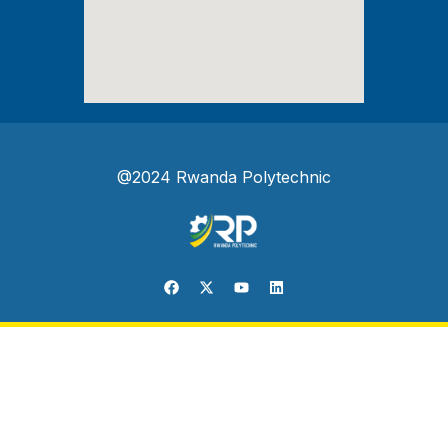
@2024 Rwanda Polytechnic