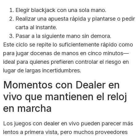
Elegir blackjack con una sola mano.
Realizar una apuesta rápida y plantarse o pedir
carta al instante.
Pasar a la siguiente mano sin demora.
Este ciclo se repite lo suficientemente rápido como
para jugar docenas de manos en cinco minutos—
ideal para quienes prefieren controlar el riesgo en
lugar de largas incertidumbres.
Momentos con Dealer en
vivo que mantienen el reloj
en marcha
Los juegos con dealer en vivo pueden parecer más
lentos a primera vista, pero muchos proveedores