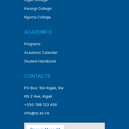
Karongi College
Ngoma College
ACADEMICS
Programs
Academic Calendar
Student Handbook
CONTACTS
PO Box: 164 Kigali, Rw
KN 2 Ave, Kigali
+250 788 123 456
info@rp.ac.rw