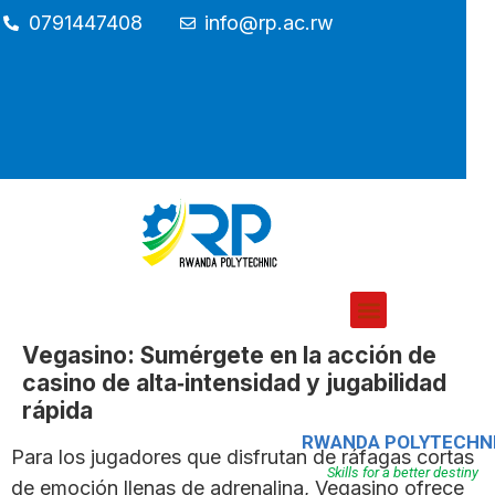
0791447408
info@rp.ac.rw
Vegasino: Sumérgete en la acción de
casino de alta‑intensidad y jugabilidad
rápida
RWANDA POLYTECHN
Para los jugadores que disfrutan de ráfagas cortas
Skills for a better destiny
de emoción llenas de adrenalina, Vegasino ofrece