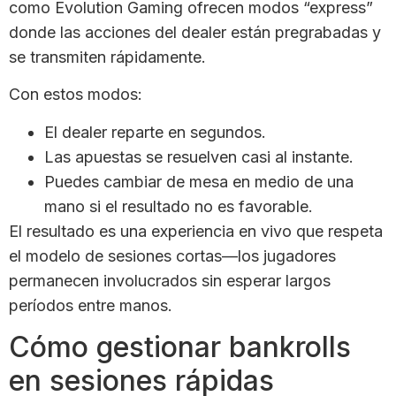
como Evolution Gaming ofrecen modos “express”
donde las acciones del dealer están pregrabadas y
se transmiten rápidamente.
Con estos modos:
El dealer reparte en segundos.
Las apuestas se resuelven casi al instante.
Puedes cambiar de mesa en medio de una
mano si el resultado no es favorable.
El resultado es una experiencia en vivo que respeta
el modelo de sesiones cortas—los jugadores
permanecen involucrados sin esperar largos
períodos entre manos.
Cómo gestionar bankrolls
en sesiones rápidas