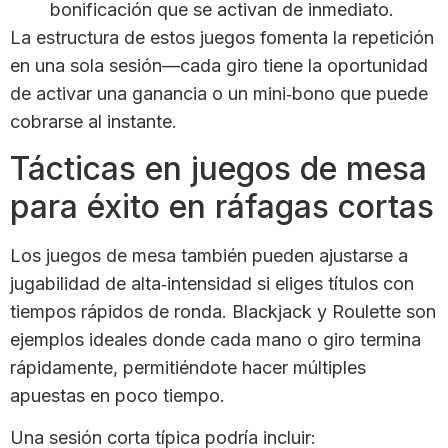
bonificación que se activan de inmediato.
La estructura de estos juegos fomenta la repetición
en una sola sesión—cada giro tiene la oportunidad
de activar una ganancia o un mini‑bono que puede
cobrarse al instante.
Tácticas en juegos de mesa
para éxito en ráfagas cortas
Los juegos de mesa también pueden ajustarse a
jugabilidad de alta‑intensidad si eliges títulos con
tiempos rápidos de ronda. Blackjack y Roulette son
ejemplos ideales donde cada mano o giro termina
rápidamente, permitiéndote hacer múltiples
apuestas en poco tiempo.
Una sesión corta típica podría incluir: