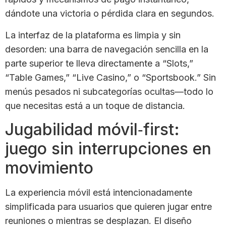
dándote una victoria o pérdida clara en segundos.
La interfaz de la plataforma es limpia y sin
desorden: una barra de navegación sencilla en la
parte superior te lleva directamente a “Slots,”
“Table Games,” “Live Casino,” o “Sportsbook.” Sin
menús pesados ni subcategorías ocultas—todo lo
que necesitas está a un toque de distancia.
Jugabilidad móvil‑first:
juego sin interrupciones en
movimiento
La experiencia móvil está intencionadamente
simplificada para usuarios que quieren jugar entre
reuniones o mientras se desplazan. El diseño