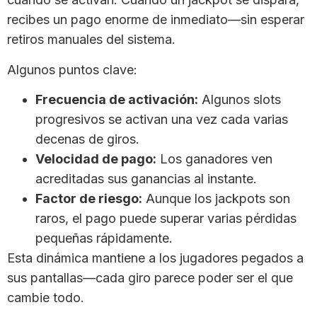
recibes un pago enorme de inmediato—sin esperar
retiros manuales del sistema.
Algunos puntos clave:
Frecuencia de activación:
Algunos slots
progresivos se activan una vez cada varias
decenas de giros.
Velocidad de pago:
Los ganadores ven
acreditadas sus ganancias al instante.
Factor de riesgo:
Aunque los jackpots son
raros, el pago puede superar varias pérdidas
pequeñas rápidamente.
Esta dinámica mantiene a los jugadores pegados a
sus pantallas—cada giro parece poder ser el que
cambie todo.