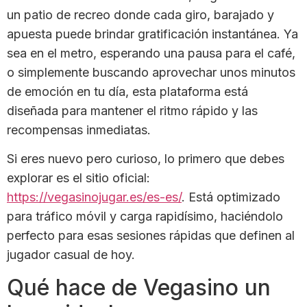
un patio de recreo donde cada giro, barajado y
apuesta puede brindar gratificación instantánea. Ya
sea en el metro, esperando una pausa para el café,
o simplemente buscando aprovechar unos minutos
de emoción en tu día, esta plataforma está
diseñada para mantener el ritmo rápido y las
recompensas inmediatas.
Si eres nuevo pero curioso, lo primero que debes
explorar es el sitio oficial:
https://vegasinojugar.es/es-es/
. Está optimizado
para tráfico móvil y carga rapidísimo, haciéndolo
perfecto para esas sesiones rápidas que definen al
jugador casual de hoy.
Qué hace de Vegasino un