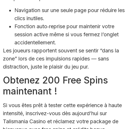
Navigation sur une seule page pour réduire les
clics inutiles.
Fonction auto‑reprise pour maintenir votre
session active même si vous fermez l’onglet
accidentellement.
Les joueurs rapportent souvent se sentir “dans la
zone” lors de ces impulsions rapides — sans
distraction, juste le plaisir du jeu pur.
Obtenez 200 Free Spins
maintenant !
Si vous êtes prêt à tester cette expérience à haute
intensité, inscrivez-vous dès aujourd’hui sur
Talismania Casino et réclamez votre package de