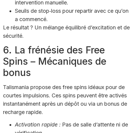
intervention manuelle.
Seuils de stop‑loss pour repartir avec ce qu’on
a commencé.
Le résultat ? Un mélange équilibré d’excitation et de
sécurité.
6. La frénésie des Free
Spins – Mécaniques de
bonus
Talismania propose des free spins idéaux pour de
courtes impulsions. Ces spins peuvent être activés
instantanément après un dépôt ou via un bonus de
recharge rapide.
Activation rapide :
Pas de salle d’attente ni de
vérification.