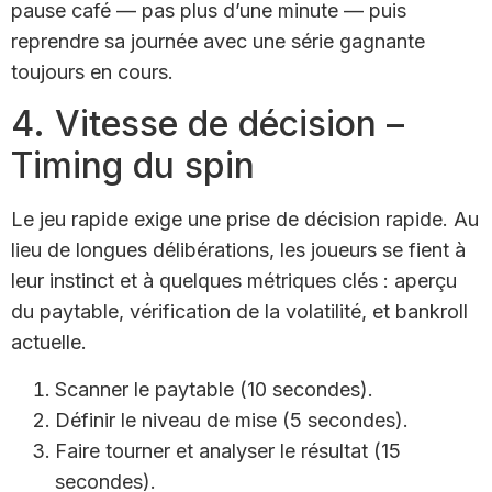
pause café — pas plus d’une minute — puis
reprendre sa journée avec une série gagnante
toujours en cours.
4. Vitesse de décision –
Timing du spin
Le jeu rapide exige une prise de décision rapide. Au
lieu de longues délibérations, les joueurs se fient à
leur instinct et à quelques métriques clés : aperçu
du paytable, vérification de la volatilité, et bankroll
actuelle.
Scanner le paytable (10 secondes).
Définir le niveau de mise (5 secondes).
Faire tourner et analyser le résultat (15
secondes).