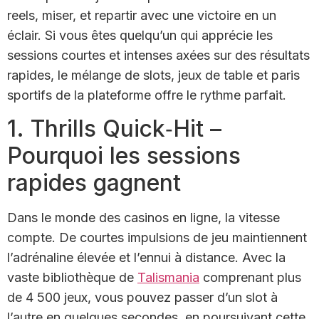
reels, miser, et repartir avec une victoire en un
éclair. Si vous êtes quelqu’un qui apprécie les
sessions courtes et intenses axées sur des résultats
rapides, le mélange de slots, jeux de table et paris
sportifs de la plateforme offre le rythme parfait.
1. Thrills Quick‑Hit –
Pourquoi les sessions
rapides gagnent
Dans le monde des casinos en ligne, la vitesse
compte. De courtes impulsions de jeu maintiennent
l’adrénaline élevée et l’ennui à distance. Avec la
vaste bibliothèque de
Talismania
comprenant plus
de 4 500 jeux, vous pouvez passer d’un slot à
l’autre en quelques secondes, en poursuivant cette