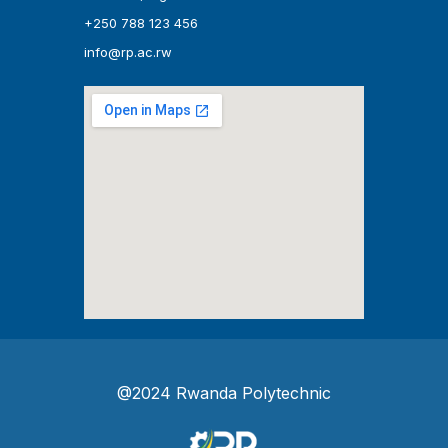
+250 788 123 456
info@rp.ac.rw
@2024 Rwanda Polytechnic