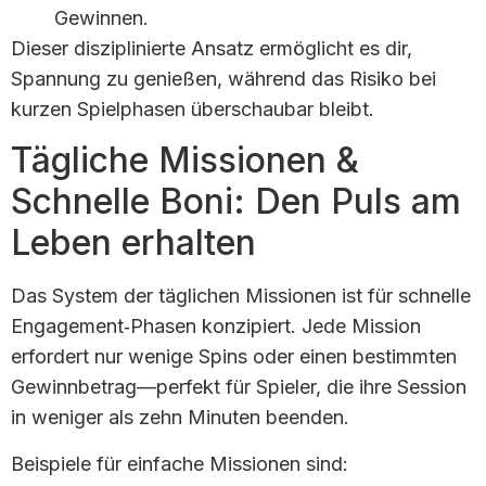
Gewinnen.
Dieser disziplinierte Ansatz ermöglicht es dir,
Spannung zu genießen, während das Risiko bei
kurzen Spielphasen überschaubar bleibt.
Tägliche Missionen &
Schnelle Boni: Den Puls am
Leben erhalten
Das System der täglichen Missionen ist für schnelle
Engagement‑Phasen konzipiert. Jede Mission
erfordert nur wenige Spins oder einen bestimmten
Gewinnbetrag—perfekt für Spieler, die ihre Session
in weniger als zehn Minuten beenden.
Beispiele für einfache Missionen sind: