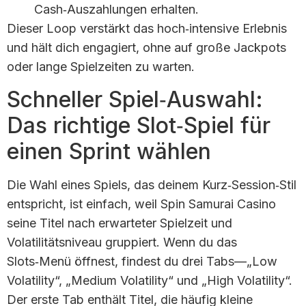
Cash‑Auszahlungen erhalten.
Dieser Loop verstärkt das hoch‑intensive Erlebnis
und hält dich engagiert, ohne auf große Jackpots
oder lange Spielzeiten zu warten.
Schneller Spiel‑Auswahl:
Das richtige Slot‑Spiel für
einen Sprint wählen
Die Wahl eines Spiels, das deinem Kurz‑Session‑Stil
entspricht, ist einfach, weil Spin Samurai Casino
seine Titel nach erwarteter Spielzeit und
Volatilitätsniveau gruppiert. Wenn du das
Slots‑Menü öffnest, findest du drei Tabs—„Low
Volatility“, „Medium Volatility“ und „High Volatility“.
Der erste Tab enthält Titel, die häufig kleine