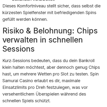
Dieses Komfortniveau stellt sicher, dass selbst die
kürzesten Spielfenster mit befriedigenden Spins
gefüllt werden können.
Risiko & Belohnung: Chips
verwalten in schnellen
Sessions
Kurz‑Sessions bedeuten, dass du dein Bankroll
klein halten möchtest, aber dennoch genug Chips
hast, um mehrere Wetten pro Slot zu testen. Spin
Samurai Casino erlaubt es dir, maximale
Einsatzlimits pro Dreh festzulegen, was vor
versehentlichem Überspielen während des
schnellen Spiels schützt.