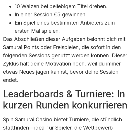
10 Walzen bei beliebigem Titel drehen.
In einer Session €5 gewinnen.
Ein Spiel eines bestimmten Anbieters zum
ersten Mal spielen.
Das Abschließen dieser Aufgaben belohnt dich mit
Samurai Points oder Freispielen, die sofort in den
folgenden Sessions genutzt werden können. Dieser
Zyklus hält deine Motivation hoch, weil du immer
etwas Neues jagen kannst, bevor deine Session
endet.
Leaderboards & Turniere: In
kurzen Runden konkurrieren
Spin Samurai Casino bietet Turniere, die stündlich
stattfinden—ideal für Spieler, die Wettbewerb