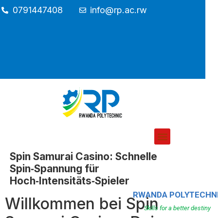
0791447408
info@rp.ac.rw
Spin Samurai Casino: Schnelle
Spin‑Spannung für
Hoch‑Intensitäts‑Spieler
RWANDA POLYTECHN
Willkommen bei Spin
Skills for a better destiny