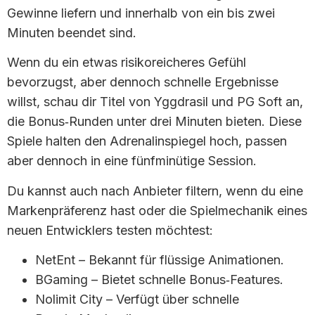
Gewinne liefern und innerhalb von ein bis zwei
Minuten beendet sind.
Wenn du ein etwas risikoreicheres Gefühl
bevorzugst, aber dennoch schnelle Ergebnisse
willst, schau dir Titel von Yggdrasil und PG Soft an,
die Bonus‑Runden unter drei Minuten bieten. Diese
Spiele halten den Adrenalinspiegel hoch, passen
aber dennoch in eine fünfminütige Session.
Du kannst auch nach Anbieter filtern, wenn du eine
Markenpräferenz hast oder die Spielmechanik eines
neuen Entwicklers testen möchtest:
NetEnt – Bekannt für flüssige Animationen.
BGaming – Bietet schnelle Bonus‑Features.
Nolimit City – Verfügt über schnelle