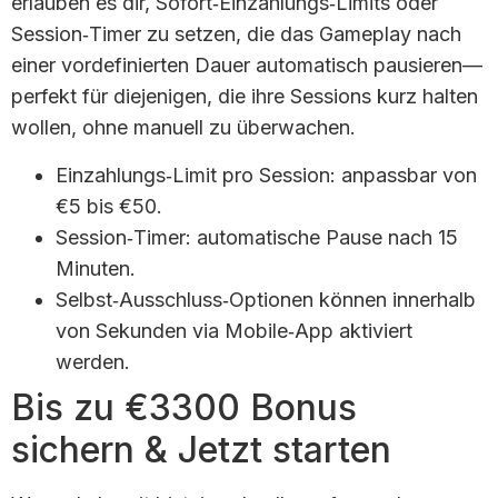
erlauben es dir, Sofort‑Einzahlungs‑Limits oder
Session‑Timer zu setzen, die das Gameplay nach
einer vordefinierten Dauer automatisch pausieren—
perfekt für diejenigen, die ihre Sessions kurz halten
wollen, ohne manuell zu überwachen.
Einzahlungs‑Limit pro Session: anpassbar von
€5 bis €50.
Session‑Timer: automatische Pause nach 15
Minuten.
Selbst‑Ausschluss‑Optionen können innerhalb
von Sekunden via Mobile‑App aktiviert
werden.
Bis zu €3300 Bonus
sichern & Jetzt starten