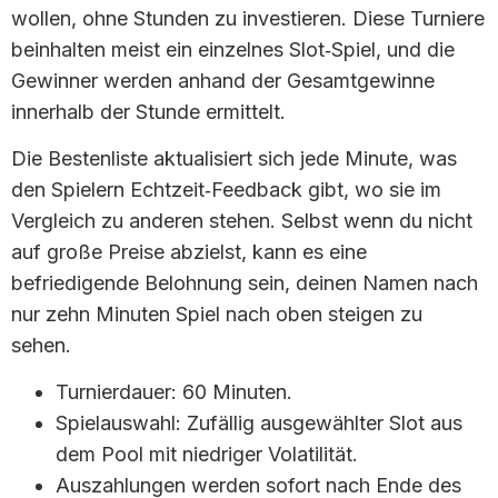
wollen, ohne Stunden zu investieren. Diese Turniere
beinhalten meist ein einzelnes Slot‑Spiel, und die
Gewinner werden anhand der Gesamtgewinne
innerhalb der Stunde ermittelt.
Die Bestenliste aktualisiert sich jede Minute, was
den Spielern Echtzeit‑Feedback gibt, wo sie im
Vergleich zu anderen stehen. Selbst wenn du nicht
auf große Preise abzielst, kann es eine
befriedigende Belohnung sein, deinen Namen nach
nur zehn Minuten Spiel nach oben steigen zu
sehen.
Turnierdauer: 60 Minuten.
Spielauswahl: Zufällig ausgewählter Slot aus
dem Pool mit niedriger Volatilität.
Auszahlungen werden sofort nach Ende des