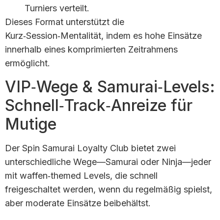
Turniers verteilt.
Dieses Format unterstützt die
Kurz‑Session‑Mentalität, indem es hohe Einsätze
innerhalb eines komprimierten Zeitrahmens
ermöglicht.
VIP‑Wege & Samurai‑Levels:
Schnell‑Track‑Anreize für
Mutige
Der Spin Samurai Loyalty Club bietet zwei
unterschiedliche Wege—Samurai oder Ninja—jeder
mit waffen‑themed Levels, die schnell
freigeschaltet werden, wenn du regelmäßig spielst,
aber moderate Einsätze beibehältst.