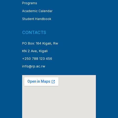
Programs
Academic Calendar
Student Handbook
CONTACTS
PO Box: 164 Kigali, Rw
KN 2 Ave, Kigali
+250 788 123 456
info@rp.ac.rw