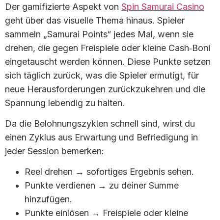
Der gamifizierte Aspekt von
Spin Samurai Casino
geht über das visuelle Thema hinaus. Spieler
sammeln „Samurai Points“ jedes Mal, wenn sie
drehen, die gegen Freispiele oder kleine Cash‑Boni
eingetauscht werden können. Diese Punkte setzen
sich täglich zurück, was die Spieler ermutigt, für
neue Herausforderungen zurückzukehren und die
Spannung lebendig zu halten.
Da die Belohnungszyklen schnell sind, wirst du
einen Zyklus aus Erwartung und Befriedigung in
jeder Session bemerken:
Reel drehen → sofortiges Ergebnis sehen.
Punkte verdienen → zu deiner Summe
hinzufügen.
Punkte einlösen → Freispiele oder kleine