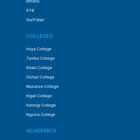
Mifotra
RTB
Staff Mail
COLLEGES
Huye College
Tumba College
Kitabi College
Gishari College
Musanze College
Kigali College
Karongi College
Ngoma College
ACADEMICS