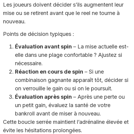
Les joueurs doivent décider s’ils augmentent leur
mise ou se retirent avant que le reel ne tourne à
nouveau.
Points de décision typiques :
Évaluation avant spin
– La mise actuelle est-
elle dans une plage confortable ? Ajustez si
nécessaire.
Réaction en cours de spin
– Si une
combinaison gagnante apparaît tôt, décider si
on verrouille le gain ou si on le poursuit.
Évaluation après spin
– Après une perte ou
un petit gain, évaluez la santé de votre
bankroll avant de miser à nouveau.
Cette boucle serrée maintient l’adrénaline élevée et
évite les hésitations prolongées.