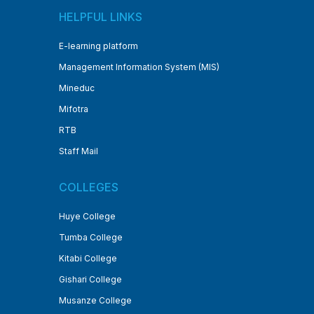
HELPFUL LINKS
E-learning platform
Management Information System (MIS)
Mineduc
Mifotra
RTB
Staff Mail
COLLEGES
Huye College
Tumba College
Kitabi College
Gishari College
Musanze College