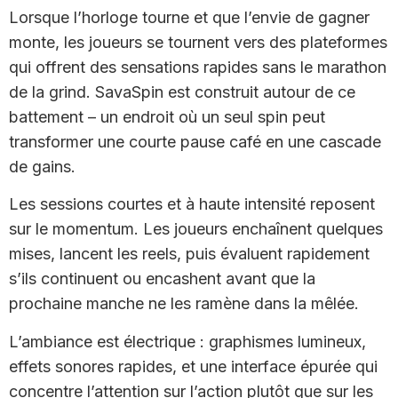
Lorsque l’horloge tourne et que l’envie de gagner
monte, les joueurs se tournent vers des plateformes
qui offrent des sensations rapides sans le marathon
de la grind. SavaSpin est construit autour de ce
battement – un endroit où un seul spin peut
transformer une courte pause café en une cascade
de gains.
Les sessions courtes et à haute intensité reposent
sur le momentum. Les joueurs enchaînent quelques
mises, lancent les reels, puis évaluent rapidement
s’ils continuent ou encashent avant que la
prochaine manche ne les ramène dans la mêlée.
L’ambiance est électrique : graphismes lumineux,
effets sonores rapides, et une interface épurée qui
concentre l’attention sur l’action plutôt que sur les