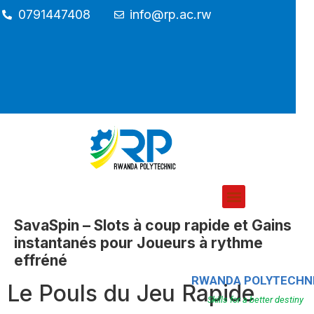
0791447408
info@rp.ac.rw
SavaSpin – Slots à coup rapide et Gains
instantanés pour Joueurs à rythme
effréné
RWANDA POLYTECHN
Le Pouls du Jeu Rapide
Skills for a better destiny