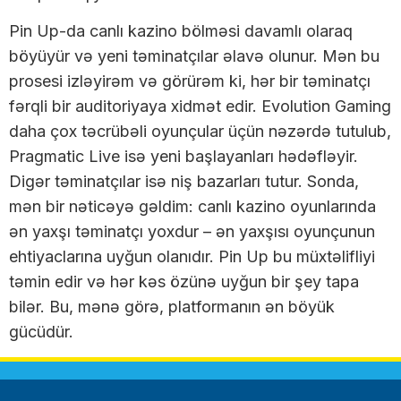
Pin Up-da canlı kazino bölməsi davamlı olaraq
böyüyür və yeni təminatçılar əlavə olunur. Mən bu
prosesi izləyirəm və görürəm ki, hər bir təminatçı
fərqli bir auditoriyaya xidmət edir. Evolution Gaming
daha çox təcrübəli oyunçular üçün nəzərdə tutulub,
Pragmatic Live isə yeni başlayanları hədəfləyir.
Digər təminatçılar isə niş bazarları tutur. Sonda,
mən bir nəticəyə gəldim: canlı kazino oyunlarında
ən yaxşı təminatçı yoxdur – ən yaxşısı oyunçunun
ehtiyaclarına uyğun olanıdır. Pin Up bu müxtəlifliyi
təmin edir və hər kəs özünə uyğun bir şey tapa
bilər. Bu, mənə görə, platformanın ən böyük
gücüdür.