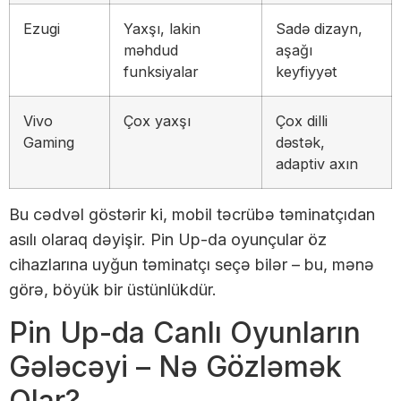
Ezugi
Yaxşı, lakin
Sadə dizayn,
məhdud
aşağı
funksiyalar
keyfiyyət
Vivo
Çox yaxşı
Çox dilli
Gaming
dəstək,
adaptiv axın
Bu cədvəl göstərir ki, mobil təcrübə təminatçıdan
asılı olaraq dəyişir. Pin Up-da oyunçular öz
cihazlarına uyğun təminatçı seçə bilər – bu, mənə
görə, böyük bir üstünlükdür.
Pin Up-da Canlı Oyunların
Gələcəyi – Nə Gözləmək
Olar?