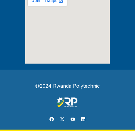
@2024 Rwanda Polytechnic