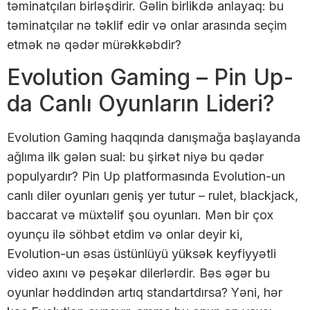
təminatçıları birləşdirir. Gəlin birlikdə anlayaq: bu
təminatçılar nə təklif edir və onlar arasında seçim
etmək nə qədər mürəkkəbdir?
Evolution Gaming – Pin Up-
da Canlı Oyunların Lideri?
Evolution Gaming haqqında danışmağa başlayanda
ağlıma ilk gələn sual: bu şirkət niyə bu qədər
populyardır? Pin Up platformasında Evolution-un
canlı diler oyunları geniş yer tutur – rulet, blackjack,
baccarat və müxtəlif şou oyunları. Mən bir çox
oyunçu ilə söhbət etdim və onlar deyir ki,
Evolution-un əsas üstünlüyü yüksək keyfiyyətli
video axını və peşəkar dilerlərdir. Bəs əgər bu
oyunlar həddindən artıq standartdırsa? Yəni, hər