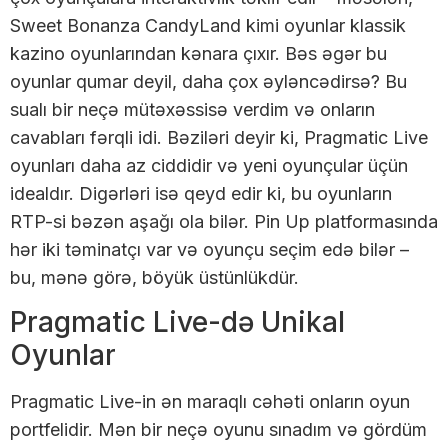
Sweet Bonanza CandyLand kimi oyunlar klassik
kazino oyunlarından kənara çıxır. Bəs əgər bu
oyunlar qumar deyil, daha çox əyləncədirsə? Bu
sualı bir neçə mütəxəssisə verdim və onların
cavabları fərqli idi. Bəziləri deyir ki, Pragmatic Live
oyunları daha az ciddidir və yeni oyunçular üçün
idealdır. Digərləri isə qeyd edir ki, bu oyunların
RTP-si bəzən aşağı ola bilər. Pin Up platformasında
hər iki təminatçı var və oyunçu seçim edə bilər –
bu, mənə görə, böyük üstünlükdür.
Pragmatic Live-də Unikal
Oyunlar
Pragmatic Live-in ən maraqlı cəhəti onların oyun
portfelidir. Mən bir neçə oyunu sınadım və gördüm