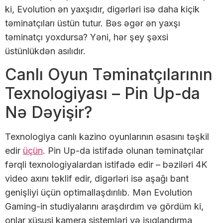
ki, Evolution ən yaxşıdır, digərləri isə daha kiçik
təminatçıları üstün tutur. Bəs əgər ən yaxşı
təminatçı yoxdursa? Yəni, hər şey şəxsi
üstünlükdən asılıdır.
Canlı Oyun Təminatçılarının
Texnologiyası – Pin Up-da
Nə Dəyişir?
Texnologiya canlı kazino oyunlarının əsasını təşkil
edir
üçün
. Pin Up-da istifadə olunan təminatçılar
fərqli texnologiyalardan istifadə edir – bəziləri 4K
video axını təklif edir, digərləri isə aşağı bant
genişliyi üçün optimallaşdırılıb. Mən Evolution
Gaming-in studiyalarını araşdırdım və gördüm ki,
onlar xüsusi kamera sistemləri və işıqlandırma