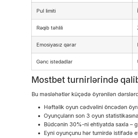
Pul limiti
Rəqib təhlili
Emosiyasız qərar
Gənc istedadlar
Mostbet turnirlərində qal
Bu məsləhətlər küçədə öyrənilən dərslərdi
Həftəlik oyun cədvəlini öncədən öyr
Oyunçuların son 3 oyun statistikasın
Büdcənin 30%-ni ehtiyatda saxla – g
Eyni oyunçunu hər turnirdə istifadə et