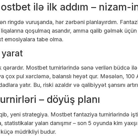
ostbet ilə ilk addım – nizam-i
 ringdə vuruşanda, hər zərbəni planlayırdım. Fantazi
 liqalarına qoşulmaq asandır, amma qalib gəlmək üçün 
axt emosiyalara tabe olma.
 yarat
k qərardır. Mostbet turnirlərində sənə verilən büdcə i
a çox pul xərcləmə, balanslı heyət qur. Məsələn, 100
lara yatır. Bu, riski azaldır və qalibiyyət şansını artırı
rnirləri – döyüş planı
əqib, yeni strategiya. Mostbet fantaziya turnirlərində i
a, statistikalar yalan danışmır – son 5 oyunda kim ya
küçə müdrikliyi budur.