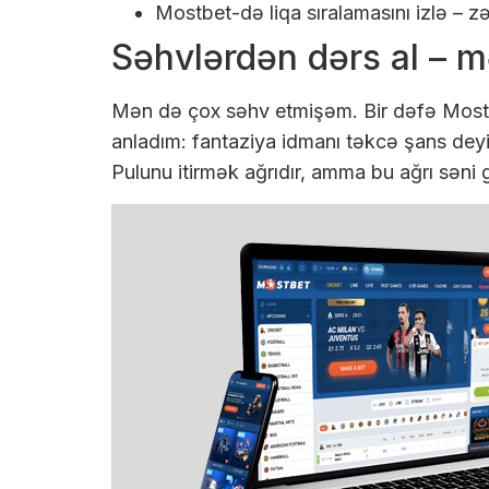
Mostbet-də liqa sıralamasını izlə – zəi
Səhvlərdən dərs al – 
Mən də çox səhv etmişəm. Bir dəfə Mostb
anladım: fantaziya idmanı təkcə şans deyi
Pulunu itirmək ağrıdır, amma bu ağrı səni g