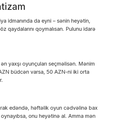
ntizam
ya idmanında da eyni – sənin heyətin,
öz qaydalarını qoymalısan. Pulunu idarə
lə ən yaxşı oyunçuları seçməlisən. Mənim
 AZN büdcən varsa, 50 AZN-ni iki orta
r.
ştirak edəndə, həftəlik oyun cədvəlinə bax
xşı oynayıbsa, onu heyətinə al. Amma mən