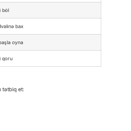
 böl
dvəlinə bax
başla oyna
i qoru
 tətbiq et: