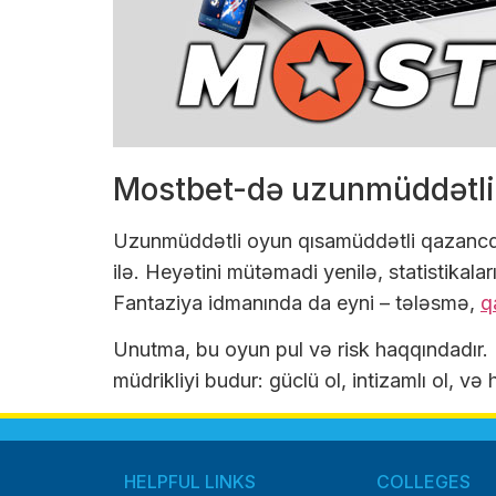
Mostbet-də uzunmüddətli 
Uzunmüddətli oyun qısamüddətli qazancdan
ilə. Heyətini mütəmadi yenilə, statistikala
Fantaziya idmanında da eyni – tələsmə,
q
Unutma, bu oyun pul və risk haqqındadır. 
müdrikliyi budur: güclü ol, intizamlı ol, 
HELPFUL LINKS
COLLEGES