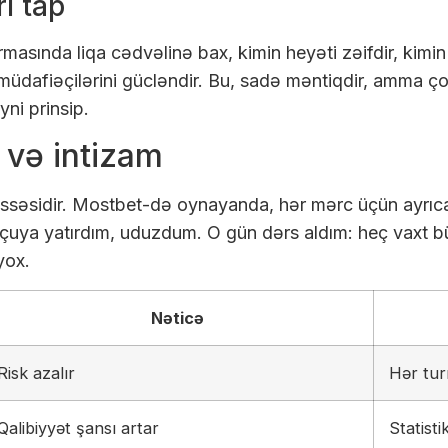
ri tap
rmasında liqa cədvəlinə bax, kimin heyəti zəifdir, kimi
müdafiəçilərini gücləndir. Bu, sadə məntiqdir, amma
yni prinsip.
i və intizam
 hissəsidir. Mostbet-də oynayanda, hər mərc üçün ayrı
çuya yatırdım, uduzdum. O gün dərs aldım: heç vaxt b
yox.
Nəticə
Risk azalır
Hər tur
Qalibiyyət şansı artar
Statisti