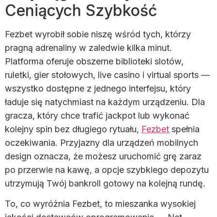
Ceniących Szybkość
Fezbet wyrobił sobie niszę wśród tych, którzy
pragną adrenaliny w zaledwie kilka minut.
Platforma oferuje obszerne biblioteki slotów,
ruletki, gier stołowych, live casino i virtual sports —
wszystko dostępne z jednego interfejsu, który
ładuje się natychmiast na każdym urządzeniu. Dla
gracza, który chce trafić jackpot lub wykonać
kolejny spin bez długiego rytuału,
Fezbet
spełnia
oczekiwania. Przyjazny dla urządzeń mobilnych
design oznacza, że możesz uruchomić grę zaraz
po przerwie na kawę, a opcje szybkiego depozytu
utrzymują Twój bankroll gotowy na kolejną rundę.
To, co wyróżnia Fezbet, to mieszanka wysokiej