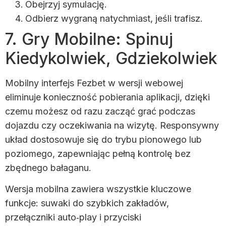
Obejrzyj symulację.
Odbierz wygraną natychmiast, jeśli trafisz.
7. Gry Mobilne: Spinuj
Kiedykolwiek, Gdziekolwiek
Mobilny interfejs Fezbet w wersji webowej
eliminuje konieczność pobierania aplikacji, dzięki
czemu możesz od razu zacząć grać podczas
dojazdu czy oczekiwania na wizytę. Responsywny
układ dostosowuje się do trybu pionowego lub
poziomego, zapewniając pełną kontrolę bez
zbędnego bałaganu.
Wersja mobilna zawiera wszystkie kluczowe
funkcje: suwaki do szybkich zakładów,
przełączniki auto‑play i przyciski