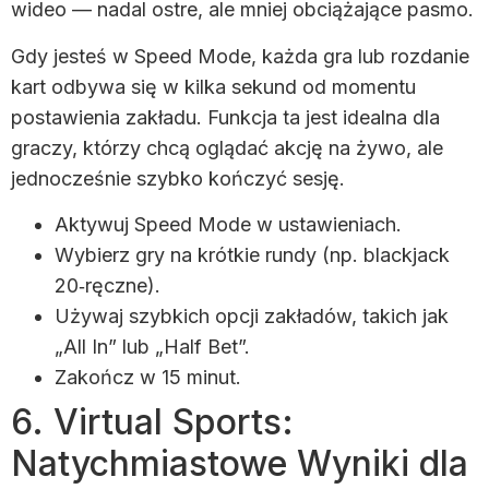
wideo — nadal ostre, ale mniej obciążające pasmo.
Gdy jesteś w Speed Mode, każda gra lub rozdanie
kart odbywa się w kilka sekund od momentu
postawienia zakładu. Funkcja ta jest idealna dla
graczy, którzy chcą oglądać akcję na żywo, ale
jednocześnie szybko kończyć sesję.
Aktywuj Speed Mode w ustawieniach.
Wybierz gry na krótkie rundy (np. blackjack
20‑ręczne).
Używaj szybkich opcji zakładów, takich jak
„All In” lub „Half Bet”.
Zakończ w 15 minut.
6. Virtual Sports:
Natychmiastowe Wyniki dla