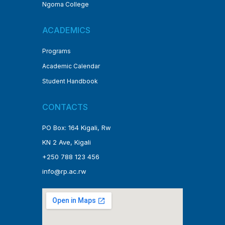
Ngoma College
ACADEMICS
Programs
Academic Calendar
Student Handbook
CONTACTS
PO Box: 164 Kigali, Rw
KN 2 Ave, Kigali
+250 788 123 456
info@rp.ac.rw