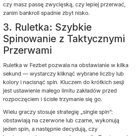
czy masz passę zwycięską, czy lepiej przerwać,
zanim bankroll spadnie zbyt nisko.
3. Ruletka: Szybkie
Spinowanie z Taktycznymi
Przerwami
Ruletka w Fezbet pozwala na obstawianie w kilka
sekund — wystarczy kliknąć wybrane liczby lub
kolory i nacisnąć spin. Kluczem do krótkich sesji
jest ustawienie małego limitu zakładów przed
rozpoczęciem i ścisłe trzymanie się go.
Wielu graczy stosuje strategię „single spin”:
obstawiają na czerwone lub czarne, wykonują
jeden spin, a następnie decydują, czy