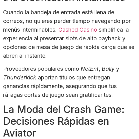
Cuando la bandeja de entrada está llena de
correos, no quieres perder tiempo navegando por
menús interminables.
Cashed Casino
simplifica la
experiencia al presentar slots de alto payback y
opciones de mesa de juego de rápida carga que se
abren al instante.
Proveedores populares como
NetEnt
,
Bally
y
Thunderkick
aportan títulos que entregan
ganancias rápidamente, asegurando que tus
ráfagas cortas de juego sean gratificantes.
La Moda del Crash Game:
Decisiones Rápidas en
Aviator