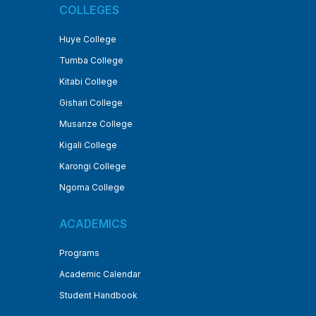
COLLEGES
Huye College
Tumba College
Kitabi College
Gishari College
Musanze College
Kigali College
Karongi College
Ngoma College
ACADEMICS
Programs
Academic Calendar
Student Handbook