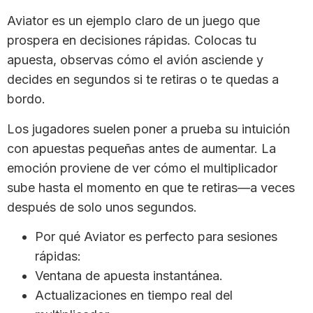
Aviator es un ejemplo claro de un juego que
prospera en decisiones rápidas. Colocas tu
apuesta, observas cómo el avión asciende y
decides en segundos si te retiras o te quedas a
bordo.
Los jugadores suelen poner a prueba su intuición
con apuestas pequeñas antes de aumentar. La
emoción proviene de ver cómo el multiplicador
sube hasta el momento en que te retiras—a veces
después de solo unos segundos.
Por qué Aviator es perfecto para sesiones
rápidas:
Ventana de apuesta instantánea.
Actualizaciones en tiempo real del