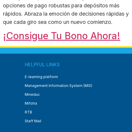
opciones de pago robustas para depósitos más
rápidos. Abraza la emoción de decisiones rápidas y
que cada giro sea como un nuevo comienzo.
¡Consigue Tu Bono Ahora!
HELPFUL LINKS
E-learning platform
Management Information System (MIS)
Mineduc
Mifotra
RTB
Staff Mail