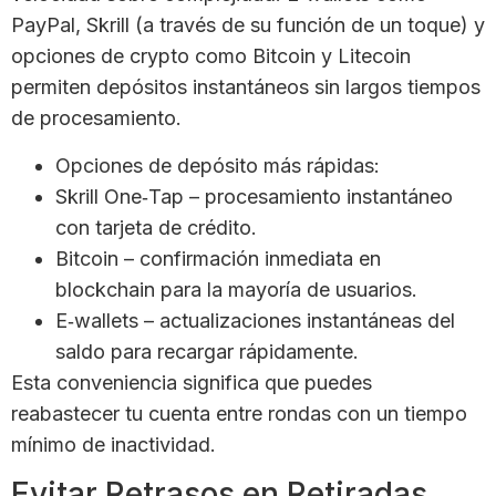
PayPal, Skrill (a través de su función de un toque) y
opciones de crypto como Bitcoin y Litecoin
permiten depósitos instantáneos sin largos tiempos
de procesamiento.
Opciones de depósito más rápidas:
Skrill One‑Tap – procesamiento instantáneo
con tarjeta de crédito.
Bitcoin – confirmación inmediata en
blockchain para la mayoría de usuarios.
E‑wallets – actualizaciones instantáneas del
saldo para recargar rápidamente.
Esta conveniencia significa que puedes
reabastecer tu cuenta entre rondas con un tiempo
mínimo de inactividad.
Evitar Retrasos en Retiradas