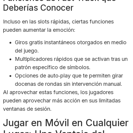
Deberías Conocer
Incluso en las slots rápidas, ciertas funciones
pueden aumentar la emoción:
Giros gratis instantáneos otorgados en medio
del juego.
Multiplicadores rápidos que se activan tras un
patrón específico de símbolos.
Opciones de auto‑play que te permiten girar
docenas de rondas sin intervención manual.
Al aprovechar estas funciones, los jugadores
pueden aprovechar más acción en sus limitadas
ventanas de sesión.
Jugar en Móvil en Cualquier