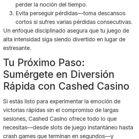
perder la noción del tiempo.
Evita perseguir pérdidas—toma descansos
cortos si sufres varias pérdidas consecutivas.
Un enfoque disciplinado asegura que tu juego de
alta intensidad siga siendo divertido en lugar de
estresante.
Tu Próximo Paso:
Sumérgete en Diversión
Rápida con Cashed Casino
Si estás listo para experimentar la emoción de
victorias rápidas sin el compromiso de largas
sesiones, Cashed Casino ofrece todo lo que
necesitas—desde slots de juego instantáneo hasta
crash games que terminan en segundos—y