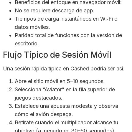
Beneficios del enfoque en navegador móvil:
No se requiere descarga de app.
Tiempos de carga instantáneos en Wi‑Fi o
datos móviles.
Paridad total de funciones con la versión de
escritorio.
Flujo Típico de Sesión Móvil
Una sesión rápida típica en Cashed podría ser así:
Abre el sitio móvil en 5–10 segundos.
Selecciona “Aviator” en la fila superior de
juegos destacados.
Establece una apuesta modesta y observa
cómo el avión despega.
Retírate cuando el multiplicador alcance tu
objetivo (a menudo en 30–60 segundos).