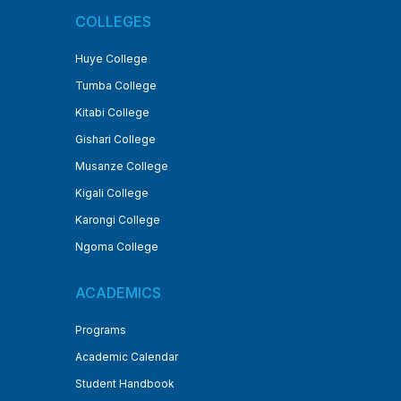
COLLEGES
Huye College
Tumba College
Kitabi College
Gishari College
Musanze College
Kigali College
Karongi College
Ngoma College
ACADEMICS
Programs
Academic Calendar
Student Handbook