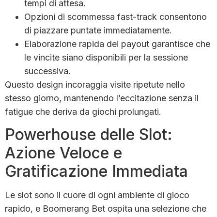
tempi di attesa.
Opzioni di scommessa fast-track consentono
di piazzare puntate immediatamente.
Elaborazione rapida dei payout garantisce che
le vincite siano disponibili per la sessione
successiva.
Questo design incoraggia visite ripetute nello
stesso giorno, mantenendo l’eccitazione senza il
fatigue che deriva da giochi prolungati.
Powerhouse delle Slot:
Azione Veloce e
Gratificazione Immediata
Le slot sono il cuore di ogni ambiente di gioco
rapido, e Boomerang Bet ospita una selezione che