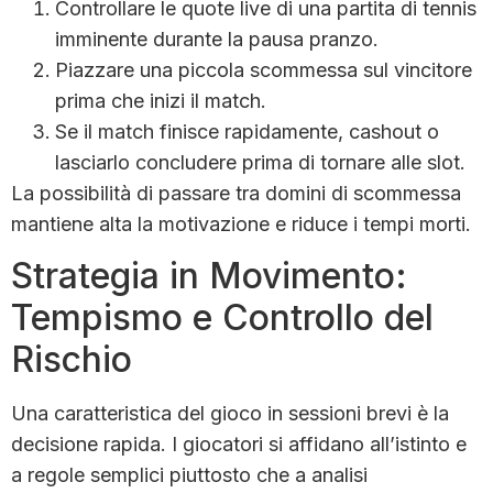
Controllare le quote live di una partita di tennis
imminente durante la pausa pranzo.
Piazzare una piccola scommessa sul vincitore
prima che inizi il match.
Se il match finisce rapidamente, cashout o
lasciarlo concludere prima di tornare alle slot.
La possibilità di passare tra domini di scommessa
mantiene alta la motivazione e riduce i tempi morti.
Strategia in Movimento:
Tempismo e Controllo del
Rischio
Una caratteristica del gioco in sessioni brevi è la
decisione rapida. I giocatori si affidano all’istinto e
a regole semplici piuttosto che a analisi