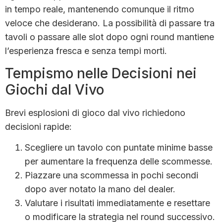
in tempo reale, mantenendo comunque il ritmo
veloce che desiderano. La possibilità di passare tra
tavoli o passare alle slot dopo ogni round mantiene
l’esperienza fresca e senza tempi morti.
Tempismo nelle Decisioni nei
Giochi dal Vivo
Brevi esplosioni di gioco dal vivo richiedono
decisioni rapide:
Scegliere un tavolo con puntate minime basse
per aumentare la frequenza delle scommesse.
Piazzare una scommessa in pochi secondi
dopo aver notato la mano del dealer.
Valutare i risultati immediatamente e resettare
o modificare la strategia nel round successivo.