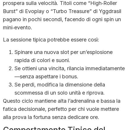
prospera sulla velocità. Titoli come “High‑Roller
Burst” di Evoplay o “Turbo Treasure” di Yggdrasil
pagano in pochi secondi, facendo di ogni spin un
mini‑evento.
La sessione tipica potrebbe essere così:
Spinare una nuova slot per un’esplosione
rapida di colori e suoni.
Se ottieni una vincita, rilancia immediatamente
—senza aspettare i bonus.
Se perdi, modifica la dimensione della
scommessa di un solo unità e riprova.
Questo ciclo mantiene alta l’adrenalina e bassa la
fatica decisionale, perfetto per chi vuole mettere
alla prova la fortuna senza dedicare ore.