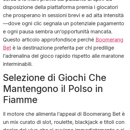
disposizione della piattaforma premia i giocatori
che prosperano in sessioni brevi e ad alta intensità
—dove ogni clic segnala un potenziale pagamento
e ogni pausa sembra un’opportunità mancata.
Questo articolo approfondisce perché
Boomerang
Bet
è la destinazione preferita per chi predilige
l’adrenalina del gioco rapido rispetto alle maratone
interminabili.
Selezione di Giochi Che
Mantengono il Polso in
Fiamme
Il motore che alimenta l’appeal di Boomerang Bet è
un mix curato di slot, roulette, blackjack e titoli con