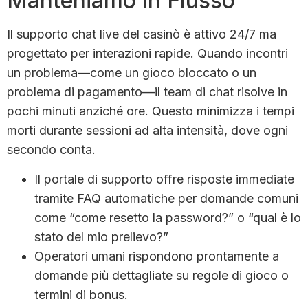
Manteniamo in Flusso
Il supporto chat live del casinò è attivo 24/7 ma
progettato per interazioni rapide. Quando incontri
un problema—come un gioco bloccato o un
problema di pagamento—il team di chat risolve in
pochi minuti anziché ore. Questo minimizza i tempi
morti durante sessioni ad alta intensità, dove ogni
secondo conta.
Il portale di supporto offre risposte immediate
tramite FAQ automatiche per domande comuni
come “come resetto la password?” o “qual è lo
stato del mio prelievo?”
Operatori umani rispondono prontamente a
domande più dettagliate su regole di gioco o
termini di bonus.