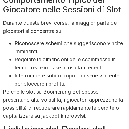
Comportamento Tipico del
Giocatore nelle Sessioni di Slot
Durante queste brevi corse, la maggior parte dei
giocatori si concentra su:
Riconoscere schemi che suggeriscono vincite
imminenti.
Regolare le dimensioni delle scommesse in
tempo reale in base ai risultati recenti.
Interrompere subito dopo una serie vincente
per bloccare i profitti.
Poiché le slot su Boomerang Bet spesso
presentano alta volatilità, i giocatori apprezzano la
possibilità di recuperare rapidamente le perdite o
capitalizzare su jackpot improvvisi.