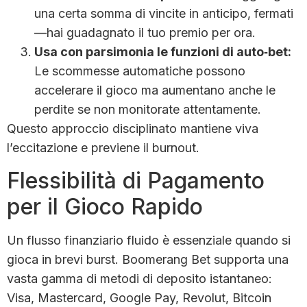
una certa somma di vincite in anticipo, fermati
—hai guadagnato il tuo premio per ora.
Usa con parsimonia le funzioni di auto‑bet:
Le scommesse automatiche possono
accelerare il gioco ma aumentano anche le
perdite se non monitorate attentamente.
Questo approccio disciplinato mantiene viva
l’eccitazione e previene il burnout.
Flessibilità di Pagamento
per il Gioco Rapido
Un flusso finanziario fluido è essenziale quando si
gioca in brevi burst. Boomerang Bet supporta una
vasta gamma di metodi di deposito istantaneo:
Visa, Mastercard, Google Pay, Revolut, Bitcoin