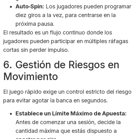
Auto‑Spin:
Los jugadores pueden programar
diez giros a la vez, para centrarse en la
próxima pausa.
El resultado es un flujo continuo donde los
jugadores pueden participar en múltiples ráfagas
cortas sin perder impulso.
6. Gestión de Riesgos en
Movimiento
El juego rápido exige un control estricto del riesgo
para evitar agotar la banca en segundos.
Establece un Límite Máximo de Apuesta:
Antes de comenzar una sesión, decide la
cantidad máxima que estás dispuesto a