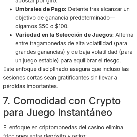
apostar por giro.
Umbrales de Pago:
Detente tras alcanzar un
objetivo de ganancia predeterminado—
digamos $50 o $100.
Variedad en la Selección de Juegos:
Alterna
entre tragamonedas de alta volatilidad (para
grandes ganancias) y de baja volatilidad (para
un juego estable) para equilibrar el riesgo.
Este enfoque disciplinado asegura que incluso las
sesiones cortas sean gratificantes sin llevar a
pérdidas importantes.
7. Comodidad con Crypto
para Juego Instantáneo
El enfoque en criptomonedas del casino elimina
fricciones entre depósito y retiro: