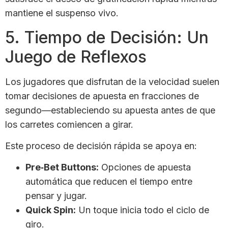
mantiene el suspenso vivo.
5. Tiempo de Decisión: Un
Juego de Reflexos
Los jugadores que disfrutan de la velocidad suelen
tomar decisiones de apuesta en fracciones de
segundo—estableciendo su apuesta antes de que
los carretes comiencen a girar.
Este proceso de decisión rápida se apoya en:
Pre‑Bet Buttons:
Opciones de apuesta
automática que reducen el tiempo entre
pensar y jugar.
Quick Spin:
Un toque inicia todo el ciclo de
giro.