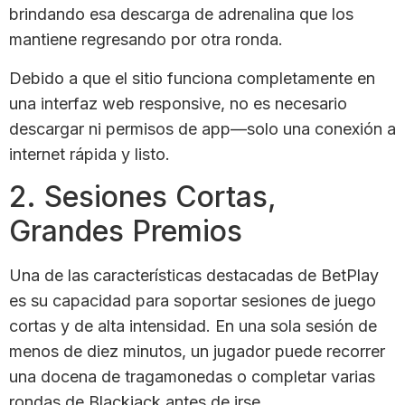
brindando esa descarga de adrenalina que los
mantiene regresando por otra ronda.
Debido a que el sitio funciona completamente en
una interfaz web responsive, no es necesario
descargar ni permisos de app—solo una conexión a
internet rápida y listo.
2. Sesiones Cortas,
Grandes Premios
Una de las características destacadas de BetPlay
es su capacidad para soportar sesiones de juego
cortas y de alta intensidad. En una sola sesión de
menos de diez minutos, un jugador puede recorrer
una docena de tragamonedas o completar varias
rondas de Blackjack antes de irse.