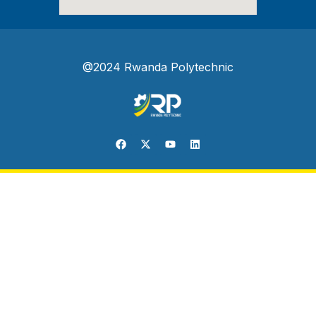
@2024 Rwanda Polytechnic