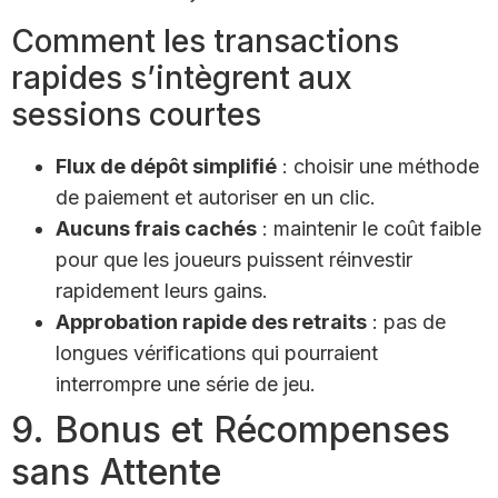
Comment les transactions
rapides s’intègrent aux
sessions courtes
Flux de dépôt simplifié
: choisir une méthode
de paiement et autoriser en un clic.
Aucuns frais cachés
: maintenir le coût faible
pour que les joueurs puissent réinvestir
rapidement leurs gains.
Approbation rapide des retraits
: pas de
longues vérifications qui pourraient
interrompre une série de jeu.
9. Bonus et Récompenses
sans Attente