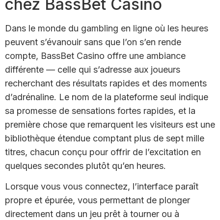
chez BassBet Casino
Dans le monde du gambling en ligne où les heures
peuvent s’évanouir sans que l’on s’en rende
compte, BassBet Casino offre une ambiance
différente — celle qui s’adresse aux joueurs
recherchant des résultats rapides et des moments
d’adrénaline. Le nom de la plateforme seul indique
sa promesse de sensations fortes rapides, et la
première chose que remarquent les visiteurs est une
bibliothèque étendue comptant plus de sept mille
titres, chacun conçu pour offrir de l’excitation en
quelques secondes plutôt qu’en heures.
Lorsque vous vous connectez, l’interface paraît
propre et épurée, vous permettant de plonger
directement dans un jeu prêt à tourner ou à