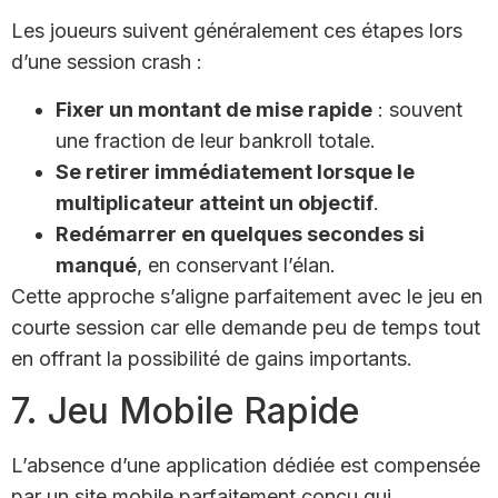
Les joueurs suivent généralement ces étapes lors
d’une session crash :
Fixer un montant de mise rapide
: souvent
une fraction de leur bankroll totale.
Se retirer immédiatement lorsque le
multiplicateur atteint un objectif
.
Redémarrer en quelques secondes si
manqué
, en conservant l’élan.
Cette approche s’aligne parfaitement avec le jeu en
courte session car elle demande peu de temps tout
en offrant la possibilité de gains importants.
7. Jeu Mobile Rapide
L’absence d’une application dédiée est compensée
par un site mobile parfaitement conçu qui