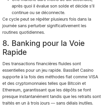
après quoi il évalue son solde et décide s’il
continue ou se déconnecte.
Ce cycle peut se répéter plusieurs fois dans la
journée sans perturber significativement les
routines quotidiennes.
8. Banking pour la Voie
Rapide
Des transactions financières fluides sont
essentielles pour un jeu rapide. BassBet Casino
supporte à la fois des méthodes fiat comme VISA
et des cryptomonnaies telles que Bitcoin et
Ethereum, garantissant que les dépôts se font
presque instantanément tandis que les retraits sont
traités en un à trois jours — sans délais inutiles.