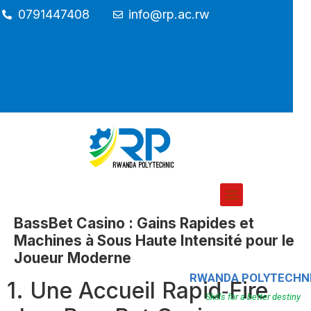
0791447408
info@rp.ac.rw
BassBet Casino : Gains Rapides et
Machines à Sous Haute Intensité pour le
Joueur Moderne
RWANDA POLYTECHN
1. Une Accueil Rapid‑Fire
Skills for a better destiny