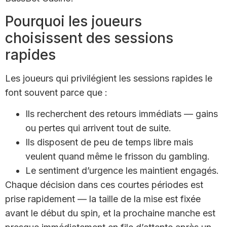
Pourquoi les joueurs
choisissent des sessions
rapides
Les joueurs qui privilégient les sessions rapides le
font souvent parce que :
Ils recherchent des retours immédiats — gains
ou pertes qui arrivent tout de suite.
Ils disposent de peu de temps libre mais
veulent quand même le frisson du gambling.
Le sentiment d’urgence les maintient engagés.
Chaque décision dans ces courtes périodes est
prise rapidement — la taille de la mise est fixée
avant le début du spin, et la prochaine manche est